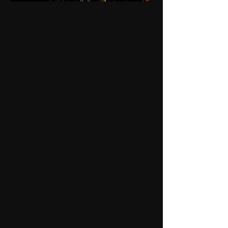
Verso la fine della seconda guerra
mondiale, i soldati russi in marcia
verso la Germania orientale, si
imbattono in un laboratorio
segreto nazista, all’interno del
quale si scopre che si è dato inizio
ad esperimenti basati sul diario di
un certo dottor Victor Frankenstein.
Gli scienziati hanno usato le
scoperte scientifiche di
Frankenstein per assemblare un
esercito di super-soldati formati
dalle parti dei corpi dei loro
compagni caduti in battaglia. E’ un
ultimo, disperato ed orribile
stratagemma di Hitler per sfuggire
dall’imminente sconfitta.