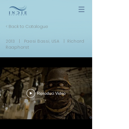
< Back to Catalogue
2013 | Paesi Bassi, USA | Richard
Raaphorst
Riproduci Video