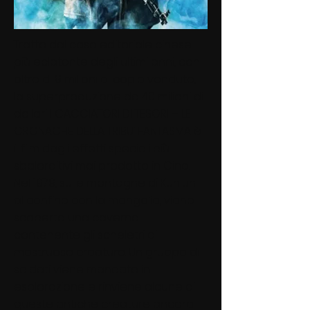
Tratto dal caso editoriale cinese
più eclatante degli ultimi anni, con
oltre di 9 milioni di copie vendute,
la superproduzione da 40 milioni di
dollari I CACCIATORI DI TESORI – LE
CRONACHE DELLA TRIBU’ FANTASMA è
il film dagli effetti speciali più
sbalorditivi mai prodotto in Cina.
Nel 1979, sulle montagne di Kunlun
al confine con la mongolia, viene
scoperta una caverna
contenente gli scheletri di
mostruose creature. Un gruppo di
soldati viene mandato in
esplorazione e rinviene alcune di
queste antiche creature ancora