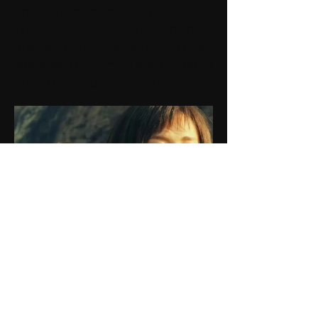
conservate nel ghiaccio. Ma dietro
la scoperta si nasconde qualcosa
di ancor più incredibile: quello che
sembrava un tempio pare in realtà
opera di una civiltà aliena.